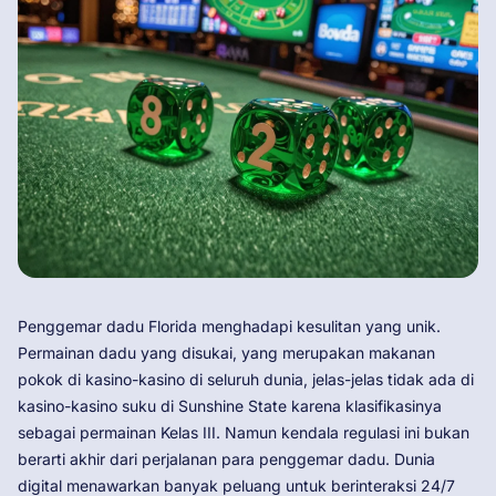
Penggemar dadu Florida menghadapi kesulitan yang unik.
Permainan dadu yang disukai, yang merupakan makanan
pokok di kasino-kasino di seluruh dunia, jelas-jelas tidak ada di
kasino-kasino suku di Sunshine State karena klasifikasinya
sebagai permainan Kelas III. Namun kendala regulasi ini bukan
berarti akhir dari perjalanan para penggemar dadu. Dunia
digital menawarkan banyak peluang untuk berinteraksi 24/7