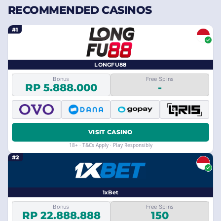
RECOMMENDED CASINOS
#1
LONGFU88
Bonus
Free Spins
RP 5.888.000
-
VISIT CASINO
18+ · T&Cs Apply · Play Responsibly
#2
1xBet
Bonus
Free Spins
RP 22.888.888
150