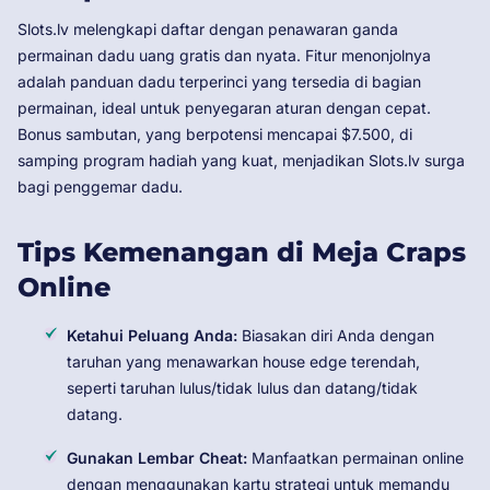
Slots.lv melengkapi daftar dengan penawaran ganda
permainan dadu uang gratis dan nyata. Fitur menonjolnya
adalah panduan dadu terperinci yang tersedia di bagian
permainan, ideal untuk penyegaran aturan dengan cepat.
Bonus sambutan, yang berpotensi mencapai $7.500, di
samping program hadiah yang kuat, menjadikan Slots.lv surga
bagi penggemar dadu.
Tips Kemenangan di Meja Craps
Online
Ketahui Peluang Anda:
Biasakan diri Anda dengan
taruhan yang menawarkan house edge terendah,
seperti taruhan lulus/tidak lulus dan datang/tidak
datang.
Gunakan Lembar Cheat:
Manfaatkan permainan online
dengan menggunakan kartu strategi untuk memandu