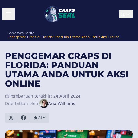
ID
GamesSeal
Berita
Penggemar Craps di Florida: Panduan Utama Anda untuk Aksi Online
PENGGEMAR CRAPS DI
FLORIDA: PANDUAN
UTAMA ANDA UNTUK AKSI
ONLINE
Pembaruan terakhir: 24 April 2024
Diterbitkan oleh:
Aria Williams
AI