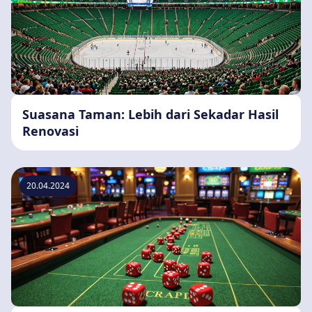
Suasana Taman: Lebih dari Sekadar Hasil
Renovasi
20.04.2024