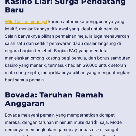
Kasino Liar: Surga Pendatang
Baru
Wild Casino menonjol
karena antarmuka penggunanya yang
intuitif, menjadikannya titik awal yang ideal untuk pemula.
Selain banyaknya pilihan permainan meja, ia juga menawarkan
salah satu dari sedikit penawaran dadu dealer langsung di
negara bagian tersebut. Bagian FAQ yang mendetail
menjelaskan omong kosong bagi pemula, dan bonus sambutan
kasino yang menarik, termasuk hadiah $9.000 untuk setoran
mata uang kripto, menjadikannya pilihan yang menguntungkan
bagi semua pemain.
Bovada: Taruhan Ramah
Anggaran
Bovada melayani pemain yang memperhatikan dompet
mereka, dengan taruhan minimum mulai dari $1 saja. Mode
demonya, memungkinkan gameplay bebas risiko, sangat