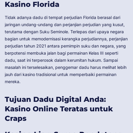
Kasino Florida
Tidak adanya dadu di tempat perjudian Florida berasal dari
jaringan undang-undang dan perjanjian perjudian yang kusut,
terutama dengan Suku Seminole. Terlepas dari upaya negara
bagian untuk memodernisasi kerangka perjudiannya, perjanjian
perjudian tahun 2021 antara pemimpin suku dan negara, yang
berpotensi membuka jalan bagi permainan Kelas III seperti
dadu, saat ini terperosok dalam kerumitan hukum. Sampai
masalah ini terselesaikan, penggemar dadu harus melihat lebih
jauh dari kasino tradisional untuk memperbaiki permainan
mereka.
Tujuan Dadu Digital Anda:
Kasino Online Teratas untuk
Craps